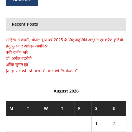
Recent Posts
साहित्य अकादमी, भोपाल द्वारा वर्ष 2025 के लिए पांडुलिपि अनुदान एवं श्रेष्ठ कृतियों
हेतु पुरस्कार आवेदन आमंत्रित
कवि राजीव खरे
डाॅ. अमोल बटरोही
अमित कुमार झा
Jai prakash sharma”jankavi Prakash”
August 2026
M
T
W
T
F
S
S
1
2