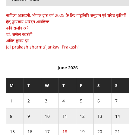
साहित्य अकादमी, भोपाल द्वारा वर्ष 2025 के लिए पांडुलिपि अनुदान एवं श्रेष्ठ कृतियों
हेतु पुरस्कार आवेदन आमंत्रित
कवि राजीव खरे
डाॅ. अमोल बटरोही
अमित कुमार झा
Jai prakash sharma”jankavi Prakash”
June 2026
M
T
W
T
F
S
S
1
2
3
4
5
6
7
8
9
10
11
12
13
14
15
16
17
18
19
20
21