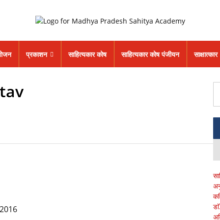
ोजन
प्रकाशन
साहित्यकार कोष
साहित्यकार कोष पंजीयन
साक्षात्कार
tav
सा
अन
कव
डा
62016
अम