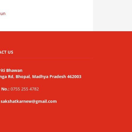
Jun
ACT US
riti Bhawan
nga Rd, Bhopal, Madhya Pradesh 462003
 No.:
0755 255 4782
: sakshatkarnew@gmail.com