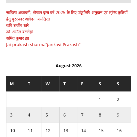
साहित्य अकादमी, भोपाल द्वारा वर्ष 2025 के लिए पांडुलिपि अनुदान एवं श्रेष्ठ कृतियों
हेतु पुरस्कार आवेदन आमंत्रित
कवि राजीव खरे
डाॅ. अमोल बटरोही
अमित कुमार झा
Jai prakash sharma”jankavi Prakash”
August 2026
M
T
W
T
F
S
S
1
2
3
4
5
6
7
8
9
10
11
12
13
14
15
16