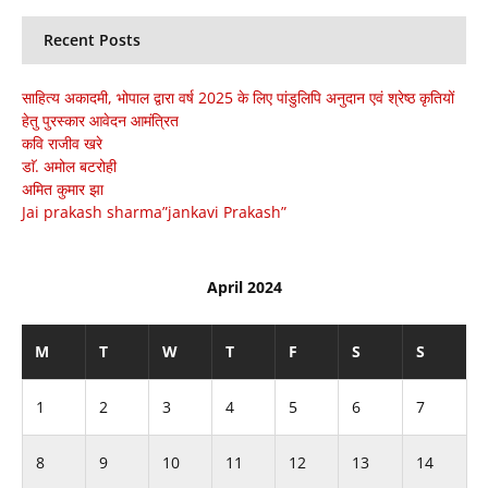
Recent Posts
साहित्य अकादमी, भोपाल द्वारा वर्ष 2025 के लिए पांडुलिपि अनुदान एवं श्रेष्ठ कृतियों
हेतु पुरस्कार आवेदन आमंत्रित
कवि राजीव खरे
डाॅ. अमोल बटरोही
अमित कुमार झा
Jai prakash sharma”jankavi Prakash”
April 2024
M
T
W
T
F
S
S
1
2
3
4
5
6
7
8
9
10
11
12
13
14