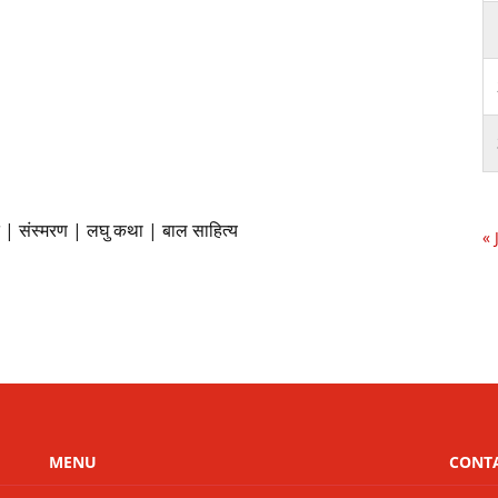
ंत | संस्मरण | लघु कथा | बाल साहित्य
« 
MENU
CONT