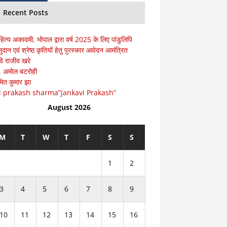
Recent Posts
हित्य अकादमी, भोपाल द्वारा वर्ष 2025 के लिए पांडुलिपि
ुदान एवं श्रेष्ठ कृतियों हेतु पुरस्कार आवेदन आमंत्रित
ि राजीव खरे
ॅ. अमोल बटरोही
ित कुमार झा
i prakash sharma”jankavi Prakash”
August 2026
M
T
W
T
F
S
S
1
2
3
4
5
6
7
8
9
10
11
12
13
14
15
16