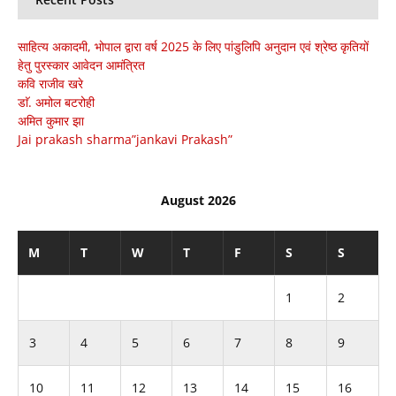
साहित्य अकादमी, भोपाल द्वारा वर्ष 2025 के लिए पांडुलिपि अनुदान एवं श्रेष्ठ कृतियों
हेतु पुरस्कार आवेदन आमंत्रित
कवि राजीव खरे
डाॅ. अमोल बटरोही
अमित कुमार झा
Jai prakash sharma”jankavi Prakash”
August 2026
M
T
W
T
F
S
S
1
2
3
4
5
6
7
8
9
10
11
12
13
14
15
16