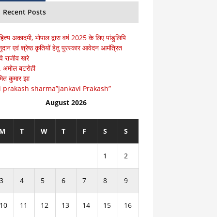
Recent Posts
हित्य अकादमी, भोपाल द्वारा वर्ष 2025 के लिए पांडुलिपि
ुदान एवं श्रेष्ठ कृतियों हेतु पुरस्कार आवेदन आमंत्रित
ि राजीव खरे
ॅ. अमोल बटरोही
ित कुमार झा
i prakash sharma”jankavi Prakash”
August 2026
M
T
W
T
F
S
S
1
2
3
4
5
6
7
8
9
10
11
12
13
14
15
16