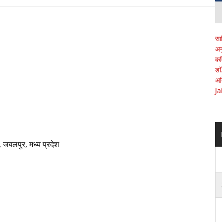
सा
अन
कव
डा
अम
Ja
 जबलपुर, मध्य प्रदेश