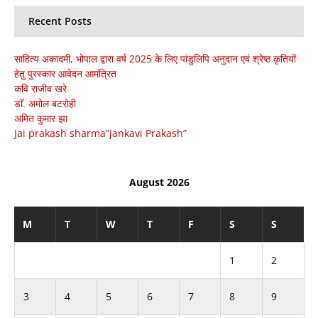
Recent Posts
साहित्य अकादमी, भोपाल द्वारा वर्ष 2025 के लिए पांडुलिपि अनुदान एवं श्रेष्ठ कृतियों
हेतु पुरस्कार आवेदन आमंत्रित
कवि राजीव खरे
डाॅ. अमोल बटरोही
अमित कुमार झा
Jai prakash sharma”jankavi Prakash”
August 2026
M
T
W
T
F
S
S
1
2
3
4
5
6
7
8
9