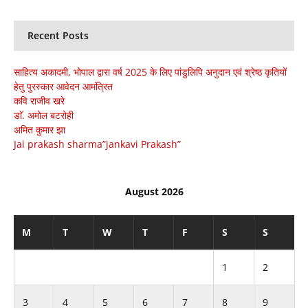
Recent Posts
साहित्य अकादमी, भोपाल द्वारा वर्ष 2025 के लिए पांडुलिपि अनुदान एवं श्रेष्ठ कृतियों
हेतु पुरस्कार आवेदन आमंत्रित
कवि राजीव खरे
डाॅ. अमोल बटरोही
अमित कुमार झा
Jai prakash sharma”jankavi Prakash”
August 2026
M
T
W
T
F
S
S
1
2
3
4
5
6
7
8
9