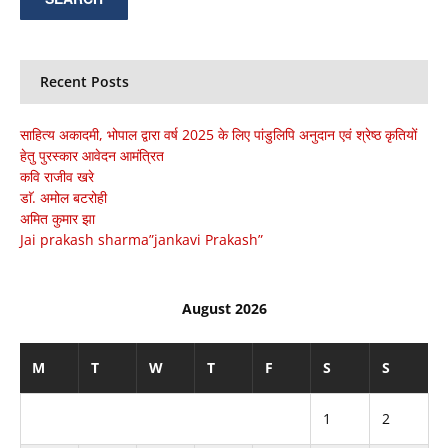
Recent Posts
साहित्य अकादमी, भोपाल द्वारा वर्ष 2025 के लिए पांडुलिपि अनुदान एवं श्रेष्ठ कृतियों
हेतु पुरस्कार आवेदन आमंत्रित
कवि राजीव खरे
डाॅ. अमोल बटरोही
अमित कुमार झा
Jai prakash sharma”jankavi Prakash”
August 2026
M
T
W
T
F
S
S
1
2