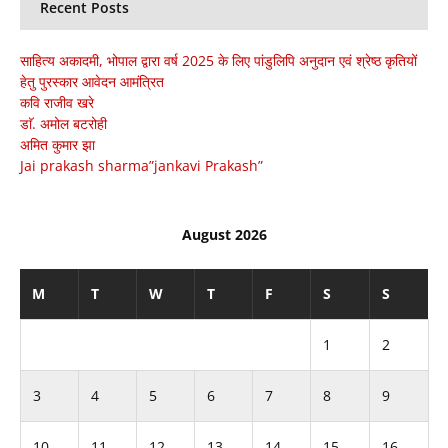
Recent Posts
साहित्य अकादमी, भोपाल द्वारा वर्ष 2025 के लिए पांडुलिपि अनुदान एवं श्रेष्ठ कृतियों
हेतु पुरस्कार आवेदन आमंत्रित
कवि राजीव खरे
डाॅ. अमोल बटरोही
अमित कुमार झा
Jai prakash sharma”jankavi Prakash”
August 2026
M
T
W
T
F
S
S
1
2
3
4
5
6
7
8
9
10
11
12
13
14
15
16