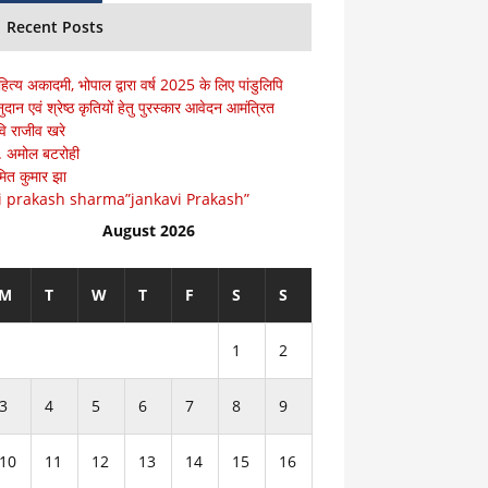
Recent Posts
हित्य अकादमी, भोपाल द्वारा वर्ष 2025 के लिए पांडुलिपि
ुदान एवं श्रेष्ठ कृतियों हेतु पुरस्कार आवेदन आमंत्रित
ि राजीव खरे
ॅ. अमोल बटरोही
ित कुमार झा
i prakash sharma”jankavi Prakash”
August 2026
M
T
W
T
F
S
S
1
2
3
4
5
6
7
8
9
10
11
12
13
14
15
16