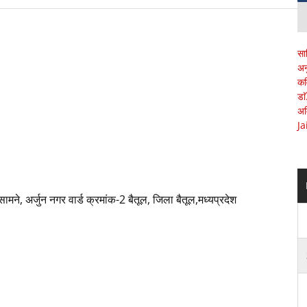
सा
अन
कव
डा
अम
Ja
सामने, अर्जुन नगर वार्ड क्रमांक-2 बैतूल, जिला बैतूल,मध्यप्रदेश