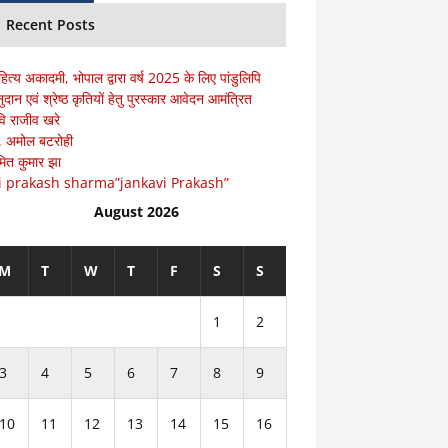
Recent Posts
हित्य अकादमी, भोपाल द्वारा वर्ष 2025 के लिए पांडुलिपि
ुदान एवं श्रेष्ठ कृतियों हेतु पुरस्कार आवेदन आमंत्रित
ि राजीव खरे
ॅ. अमोल बटरोही
ित कुमार झा
i prakash sharma”jankavi Prakash”
August 2026
M
T
W
T
F
S
S
1
2
3
4
5
6
7
8
9
10
11
12
13
14
15
16