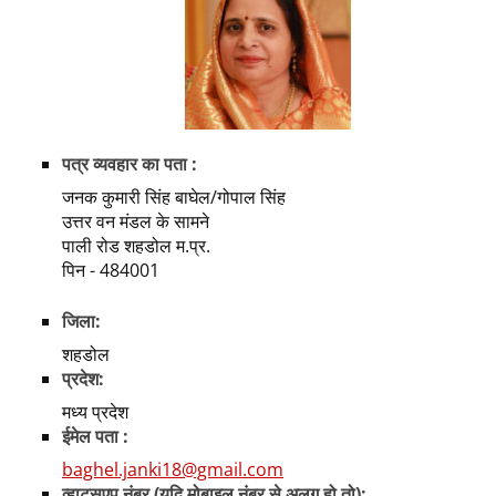
पत्र व्यवहार का पता :
जनक कुमारी सिंह बाघेल/गोपाल सिंह
उत्तर वन मंडल के सामने
पाली रोड शहडोल म.प्र.
पिन - 484001
जिला:
शहडोल
प्रदेश:
मध्य प्रदेश
ईमेल पता :
baghel.janki18@gmail.com
व्हाट्सएप नंबर (यदि मोबाइल नंबर से अलग हो तो):