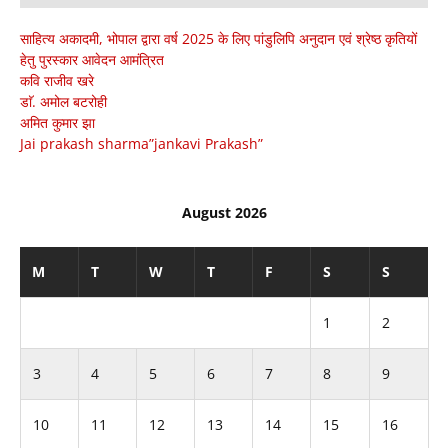
साहित्य अकादमी, भोपाल द्वारा वर्ष 2025 के लिए पांडुलिपि अनुदान एवं श्रेष्ठ कृतियों
हेतु पुरस्कार आवेदन आमंत्रित
कवि राजीव खरे
डाॅ. अमोल बटरोही
अमित कुमार झा
Jai prakash sharma”jankavi Prakash”
August 2026
M
T
W
T
F
S
S
1
2
3
4
5
6
7
8
9
10
11
12
13
14
15
16