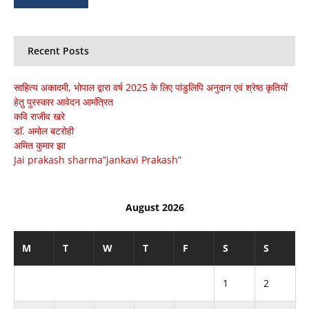
Recent Posts
साहित्य अकादमी, भोपाल द्वारा वर्ष 2025 के लिए पांडुलिपि अनुदान एवं श्रेष्ठ कृतियों
हेतु पुरस्कार आवेदन आमंत्रित
कवि राजीव खरे
डाॅ. अमोल बटरोही
अमित कुमार झा
Jai prakash sharma”jankavi Prakash”
August 2026
M
T
W
T
F
S
S
1
2