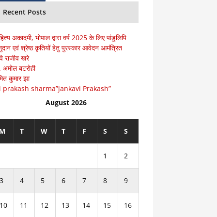
Recent Posts
हित्य अकादमी, भोपाल द्वारा वर्ष 2025 के लिए पांडुलिपि
ुदान एवं श्रेष्ठ कृतियों हेतु पुरस्कार आवेदन आमंत्रित
ि राजीव खरे
ॅ. अमोल बटरोही
ित कुमार झा
i prakash sharma”jankavi Prakash”
August 2026
M
T
W
T
F
S
S
1
2
3
4
5
6
7
8
9
10
11
12
13
14
15
16