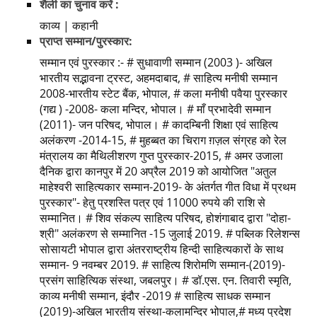
शैली का चुनाव करें :
काव्य | कहानी
प्राप्त सम्मान/पुरस्कार:
सम्मान एवं पुरस्कार :- # सुधावाणी सम्मान (2003 )- अखिल
भारतीय सद्भावना ट्रस्ट, अहमदाबाद, # साहित्य मनीषी सम्मान
2008-भारतीय स्टेट बैंक, भोपाल, # कला मनीषी पवैया पुरस्कार
(गद्य ) -2008- कला मन्दिर, भोपाल। # माँ प्रभादेवी सम्मान
(2011)- जन परिषद, भोपाल। # कादम्बिनी शिक्षा एवं साहित्य
अलंकरण -2014-15, # मुहब्बत का चिराग ग़ज़ल संग्रह को रेल
मंत्रालय का मैथिलीशरण गुप्त पुरस्कार-2015, # अमर उजाला
दैनिक द्वारा कानपुर में 20 अप्रैल 2019 को आयोजित "अतुल
माहेश्वरी साहित्यकार सम्मान-2019- के अंतर्गत गीत विधा में प्रथम
पुरस्कार"- हेतु प्रशस्ति पत्र एवं 11000 रुपये की राशि से
सम्मानित। # शिव संकल्प साहित्य परिषद, होशंगाबाद द्वारा "दोहा-
श्री" अलंकरण से सम्मानित -15 जुलाई 2019. # पब्लिक रिलेशन्स
सोसायटी भोपाल द्वारा अंतरराष्ट्रीय हिन्दी साहित्यकारों के साथ
सम्मान- 9 नवम्बर 2019. # साहित्य शिरोमणि सम्मान-(2019)-
प्रसंग साहित्यिक संस्था, जबलपुर। # डॉ.एस. एन. तिवारी स्मृति,
काव्य मनीषी सम्मान, इंदौर -2019 # साहित्य साधक सम्मान
(2019)-अखिल भारतीय संस्था-कलामन्दिर भोपाल,# मध्य प्रदेश