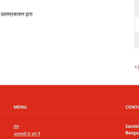
व उदयप्रकाशन द्वारा
« 
MENU
CONT
Sansk
होम
Banga
अकादमी के बारे में