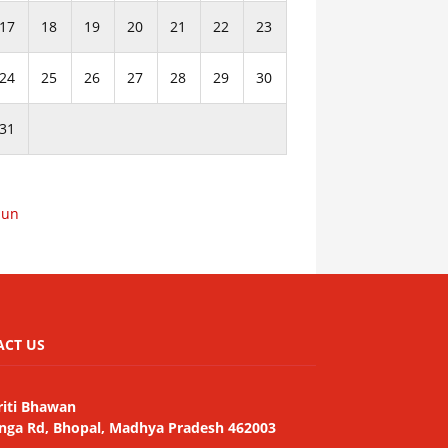
17
18
19
20
21
22
23
24
25
26
27
28
29
30
31
Jun
ACT US
riti Bhawan
nga Rd, Bhopal, Madhya Pradesh 462003