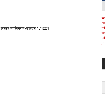
सा
अन
पास लश्कर ग्वालियर मध्यप्रदेश 474001
कव
डा
अम
Ja