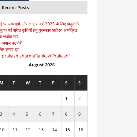
Recent Posts
हित्य अकादमी, भोपाल द्वारा वर्ष 2025 के लिए पांडुलिपि
ुदान एवं श्रेष्ठ कृतियों हेतु पुरस्कार आवेदन आमंत्रित
ि राजीव खरे
ॅ. अमोल बटरोही
ित कुमार झा
i prakash sharma”jankavi Prakash”
August 2026
M
T
W
T
F
S
S
1
2
3
4
5
6
7
8
9
10
11
12
13
14
15
16