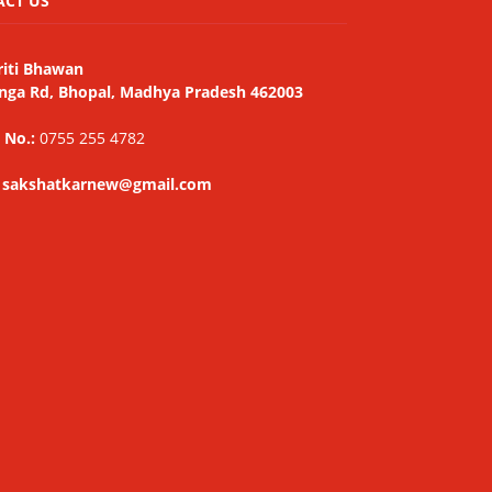
ACT US
riti Bhawan
nga Rd, Bhopal, Madhya Pradesh 462003
 No.:
0755 255 4782
: sakshatkarnew@gmail.com