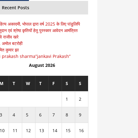
Recent Posts
हित्य अकादमी, भोपाल द्वारा वर्ष 2025 के लिए पांडुलिपि
ुदान एवं श्रेष्ठ कृतियों हेतु पुरस्कार आवेदन आमंत्रित
ि राजीव खरे
ॅ. अमोल बटरोही
ित कुमार झा
i prakash sharma”jankavi Prakash”
August 2026
M
T
W
T
F
S
S
1
2
3
4
5
6
7
8
9
10
11
12
13
14
15
16