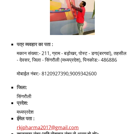
पत्र व्यवहार का पता :
मकान संख्या:- 211, ग्राम - बड़ोखर, पोस्ट - डगा(बरगवां), तहसील
- देवसर, जिला - सिंगरौली (मध्यप्रदेश), पिनकोड:- 486886
मोबाईल नंबर:- 8120927390,9009342600
जिला:
सिंगरौली
प्रदेश:
मध्यप्रदेश
ईमेल पता :
rkjpharma2017@gmail.com