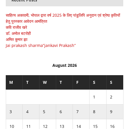
साहित्य अकादमी, भोपाल द्वारा वर्ष 2025 के लिए पांडुलिपि अनुदान एवं श्रेष्ठ कृतियों
हेतु पुरस्कार आवेदन आमंत्रित
कवि राजीव खरे
डाॅ. अमोल बटरोही
अमित कुमार झा
Jai prakash sharma”jankavi Prakash”
August 2026
M
T
W
T
F
S
S
1
2
3
4
5
6
7
8
9
10
11
12
13
14
15
16