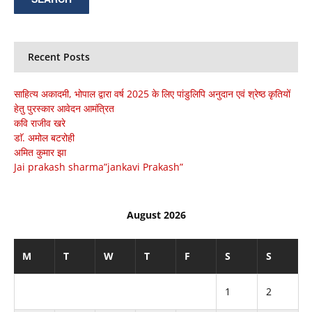
Recent Posts
साहित्य अकादमी, भोपाल द्वारा वर्ष 2025 के लिए पांडुलिपि अनुदान एवं श्रेष्ठ कृतियों
हेतु पुरस्कार आवेदन आमंत्रित
कवि राजीव खरे
डाॅ. अमोल बटरोही
अमित कुमार झा
Jai prakash sharma”jankavi Prakash”
August 2026
M
T
W
T
F
S
S
1
2