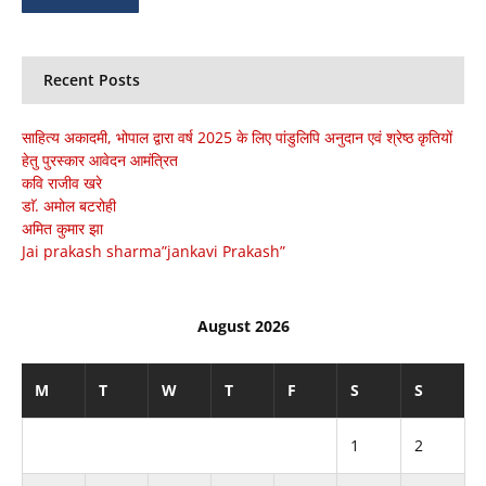
Recent Posts
साहित्य अकादमी, भोपाल द्वारा वर्ष 2025 के लिए पांडुलिपि अनुदान एवं श्रेष्ठ कृतियों
हेतु पुरस्कार आवेदन आमंत्रित
कवि राजीव खरे
डाॅ. अमोल बटरोही
अमित कुमार झा
Jai prakash sharma”jankavi Prakash”
August 2026
M
T
W
T
F
S
S
1
2