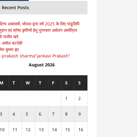
Recent Posts
हित्य अकादमी, भोपाल द्वारा वर्ष 2025 के लिए पांडुलिपि
ुदान एवं श्रेष्ठ कृतियों हेतु पुरस्कार आवेदन आमंत्रित
ि राजीव खरे
ॅ. अमोल बटरोही
ित कुमार झा
i prakash sharma”jankavi Prakash”
August 2026
M
T
W
T
F
S
S
1
2
3
4
5
6
7
8
9
10
11
12
13
14
15
16