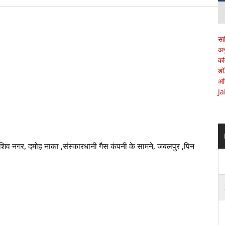
सा
अन
कव
डा
अम
Ja
शिव नगर, दमोह नाका ,संस्कारधानी गैस कंपनी के सामने, जबलपुर ,पिन