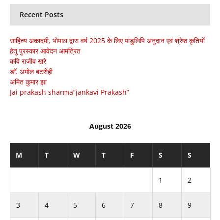
Recent Posts
साहित्य अकादमी, भोपाल द्वारा वर्ष 2025 के लिए पांडुलिपि अनुदान एवं श्रेष्ठ कृतियों
हेतु पुरस्कार आवेदन आमंत्रित
कवि राजीव खरे
डाॅ. अमोल बटरोही
अमित कुमार झा
Jai prakash sharma”jankavi Prakash”
August 2026
M
T
W
T
F
S
S
1
2
3
4
5
6
7
8
9